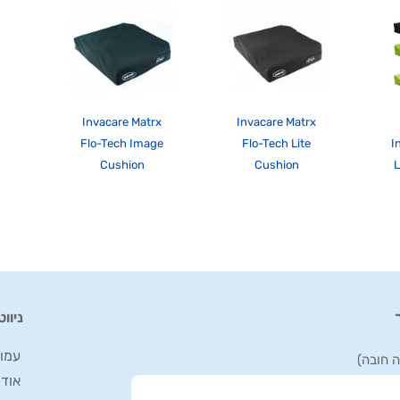
Invacare Matrx
Invacare Matrx
Flo-Tech Image
Flo-Tech Lite
I
Cushion
Cushion
L
ניוו
עמו
אוד